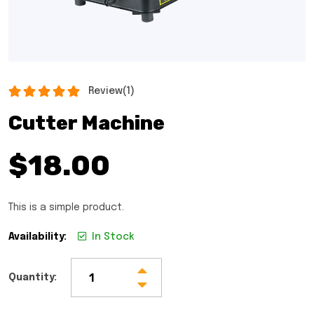
Review
(1)
Rated
5.00
out
Cutter Machine
of 5
$
18.00
This is a simple product.
Availability:
In Stock
Quantity: