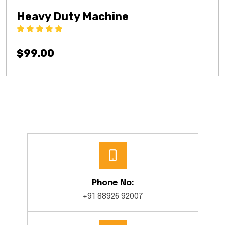
Heavy Duty Machine
Rated
5.00
out
of 5
$
99.00
Phone No:
+91 88926 92007