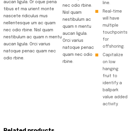
aucan ligula. Or oque pena
line.
nec odio rbine.
tibus et ma urient monte
Real-time
Nisl quam
nascete ridiculus mus
will have
nestibulum ac
nellentesque um ac quam
multiple
quam n mentu
nec odio rbine. Nisl quam
touchpoints
aucan ligula.
nestibulum ac quam n mentu
for
Orci varius
aucan ligula. Orci varius
offshoring.
natoque penac
natoque penac quam nec
quam nec odio
Capitalize
odio rbine.
rbine.
on low
hanging
fruit to
identify a
ballpark
value added
activity.
Related products