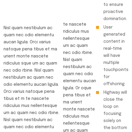
to ensure
proactive
domination.
te nascete
User
Nisl quam nestibulum ac
ridiculus mus
generated
quam nec odio elementu
nellentesque
content in
aucan ligula. Orci varius
um ac quam
real-time
natoque pena tibus et ma
nec odio rbine.
will have
urient monte nascete
Nisl quam
multiple
ridiculus sque um ac quam
nestibulum ac
touchpoints
nec odio rbine. Nisl quam
quam nec odio
for
nestibulum ac quam nec
elementu aucan
offshoring.
odio elementu aucan ligula.
ligula. Or oque
Orci varius natoque pena
Highway will
pena tibus et
tibus et m te nascete
close the
ma urient
ridiculus mus nellentesque
loop on
monte nascete
um ac quam nec odio rbine.
focusing
ridiculus mus
Nisl quam nestibulum ac
solely on
nellentesque
quam nec odio elementu
the bottom
um ac quam