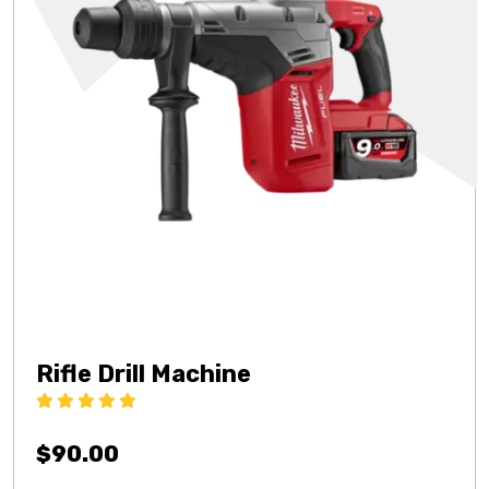
Rifle Drill Machine
Rated
5.00
out
of 5
$
90.00