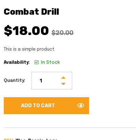
Rated
5.00
out
Combat Drill
of 5
$
18.00
$
20.00
This is a simple product.
Availability:
In Stock
Quantity:
ADD TO CART