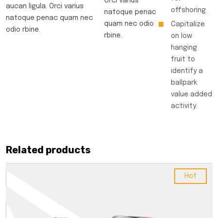
Orci varius
aucan ligula. Orci varius
offshoring.
natoque penac
natoque penac quam nec
quam nec odio
Capitalize
odio rbine.
rbine.
on low
hanging
fruit to
identify a
ballpark
value added
activity.
Related products
Hot