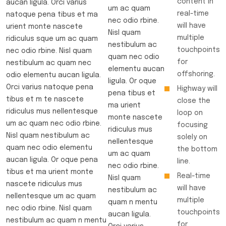
content in
aucan ligula. Orci varius
um ac quam
real-time
natoque pena tibus et ma
nec odio rbine.
will have
urient monte nascete
Nisl quam
multiple
ridiculus sque um ac quam
nestibulum ac
touchpoints
nec odio rbine. Nisl quam
quam nec odio
for
nestibulum ac quam nec
elementu aucan
offshoring.
odio elementu aucan ligula.
ligula. Or oque
Orci varius natoque pena
Highway will
pena tibus et
tibus et m te nascete
close the
ma urient
ridiculus mus nellentesque
loop on
monte nascete
um ac quam nec odio rbine.
focusing
ridiculus mus
Nisl quam nestibulum ac
solely on
nellentesque
quam nec odio elementu
the bottom
um ac quam
aucan ligula. Or oque pena
line.
nec odio rbine.
tibus et ma urient monte
Real-time
Nisl quam
nascete ridiculus mus
will have
nestibulum ac
nellentesque um ac quam
multiple
quam n mentu
nec odio rbine. Nisl quam
touchpoints
aucan ligula.
nestibulum ac quam n mentu
for